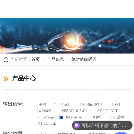
当前位置：
首页
-
产品信息
-
绝对值编码器
产品中心
输出信号:
全部
1:4-20mA
2:Modbus RTU
3:SSI
4:RS485
5:PROFIBUS-DP
6:PROFINET
7:CANopen
8:EtherCAT
9:并行
10:脉冲
11:CC-Link
可以介绍下你们的产品么？
输出类型: