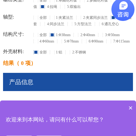
全部
1:单圈绝对值
2:多圈绝对值
3:增量
值
4:拉绳
5:双输出
轴型:
全部
1:夹紧法兰
2:夹紧同步法兰
3:盲孔轴
套
4:同步法兰
5:方型法兰
6:通孔空心
结构尺寸:
全部
1:Φ38mm
2:Φ40mm
3:Φ50mm
4:Φ60mm
5:Φ78mm
6:Φ90mm
7:Φ115mm
外壳材料:
全部
1:铝
2:不锈钢
结果（ 0 项）
产品信息
×
共
0
条记录
欢迎来到本网站，请问有什么可以帮您？