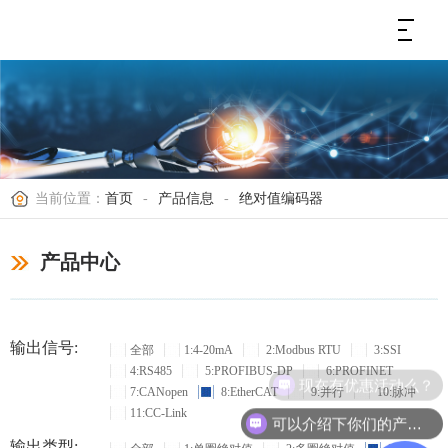
当前位置：
首页
-
产品信息
-
绝对值编码器
产品中心
输出信号:
全部
1:4-20mA
2:Modbus RTU
3:SSI
4:RS485
5:PROFIBUS-DP
6:PROFINET
现在有优惠活动么？
7:CANopen
8:EtherCAT
9:并行
10:脉冲
11:CC-Link
可以介绍下你们的产品么？
输出类型: