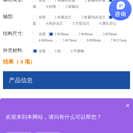
全部
1:单圈绝对值
2:多圈绝对值
3:增量
值
4:拉绳
5:双输出
轴型:
全部
1:夹紧法兰
2:夹紧同步法兰
3:盲孔轴
套
4:同步法兰
5:方型法兰
6:通孔空心
结构尺寸:
全部
1:Φ38mm
2:Φ40mm
3:Φ50mm
4:Φ60mm
5:Φ78mm
6:Φ90mm
7:Φ115mm
外壳材料:
全部
1:铝
2:不锈钢
结果（ 0 项）
产品信息
×
共
0
条记录
欢迎来到本网站，请问有什么可以帮您？