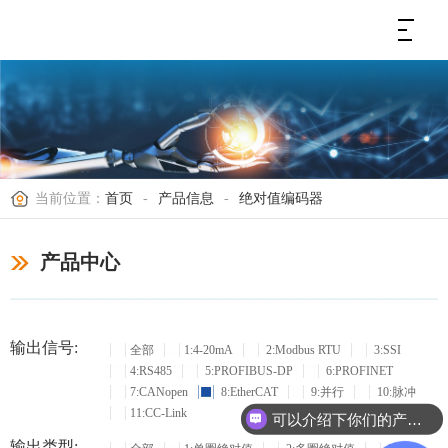
当前位置：
首页
-
产品信息
-
绝对值编码器
产品中心
输出信号:
全部
1:4-20mA
2:Modbus RTU
3:SSI
4:RS485
5:PROFIBUS-DP
6:PROFINET
7:CANopen
8:EtherCAT
9:并行
10:脉冲
11:CC-Link
可以介绍下你们的产品么？
输出类型: