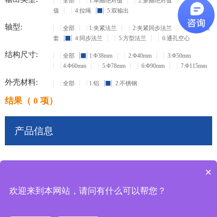
全部
1:单圈绝对值
2:多圈绝对值
3:增量
值
4:拉绳
5:双输出
轴型:
全部
1:夹紧法兰
2:夹紧同步法兰
3:盲孔轴
套
4:同步法兰
5:方型法兰
6:通孔空心
结构尺寸:
全部
1:Φ38mm
2:Φ40mm
3:Φ50mm
4:Φ60mm
5:Φ78mm
6:Φ90mm
7:Φ115mm
外壳材料:
全部
1:铝
2:不锈钢
结果（ 0 项）
产品信息
×
共
0
条记录
欢迎来到本网站，请问有什么可以帮您？