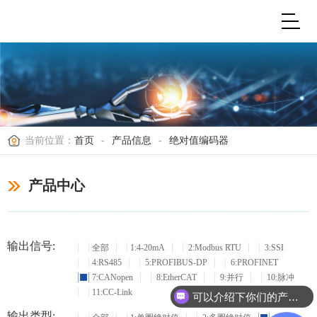
当前位置：
首页
-
产品信息
-
绝对值编码器
产品中心
输出信号:
全部
1:4-20mA
2:Modbus RTU
3:SSI
4:RS485
5:PROFIBUS-DP
6:PROFINET
7:CANopen
8:EtherCAT
9:并行
10:脉冲
11:CC-Link
可以介绍下你们的产品么？
输出类型: