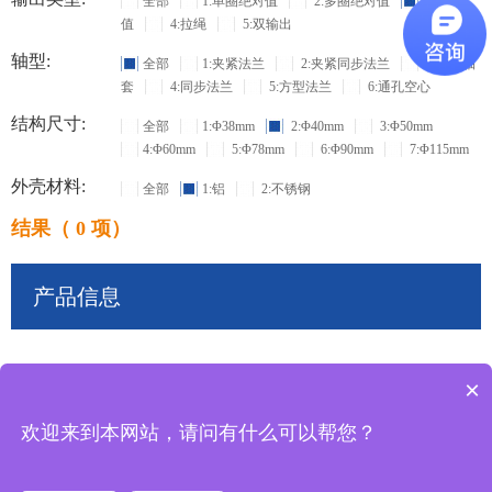
全部
1:单圈绝对值
2:多圈绝对值
3:增量
值
4:拉绳
5:双输出
轴型:
全部
1:夹紧法兰
2:夹紧同步法兰
3:盲孔轴
套
4:同步法兰
5:方型法兰
6:通孔空心
结构尺寸:
全部
1:Φ38mm
2:Φ40mm
3:Φ50mm
4:Φ60mm
5:Φ78mm
6:Φ90mm
7:Φ115mm
外壳材料:
全部
1:铝
2:不锈钢
结果（ 0 项）
产品信息
×
共
0
条记录
欢迎来到本网站，请问有什么可以帮您？