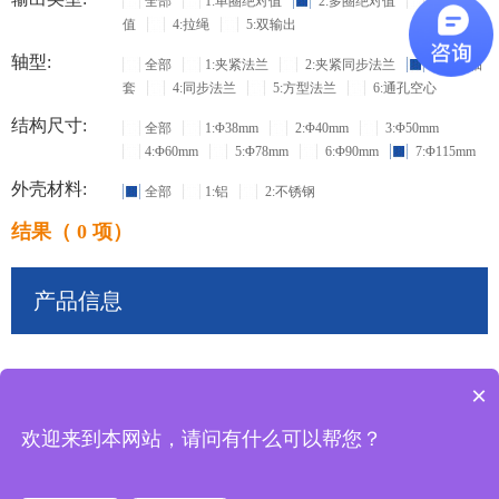
全部
1:单圈绝对值
2:多圈绝对值
3:增量
值
4:拉绳
5:双输出
轴型:
全部
1:夹紧法兰
2:夹紧同步法兰
3:盲孔轴
套
4:同步法兰
5:方型法兰
6:通孔空心
结构尺寸:
全部
1:Φ38mm
2:Φ40mm
3:Φ50mm
4:Φ60mm
5:Φ78mm
6:Φ90mm
7:Φ115mm
外壳材料:
全部
1:铝
2:不锈钢
结果（ 0 项）
产品信息
×
共
0
条记录
欢迎来到本网站，请问有什么可以帮您？