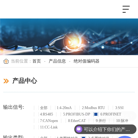
当前位置：
首页
-
产品信息
-
绝对值编码器
产品中心
输出信号:
全部
1:4-20mA
2:Modbus RTU
3:SSI
4:RS485
5:PROFIBUS-DP
6:PROFINET
现在有优惠活动么？
7:CANopen
8:EtherCAT
9:并行
10:脉冲
11:CC-Link
可以介绍下你们的产品么？
输出类型: