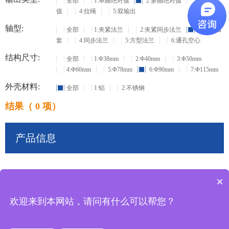
全部
1:单圈绝对值
2:多圈绝对值
3:增量
值
4:拉绳
5:双输出
轴型:
全部
1:夹紧法兰
2:夹紧同步法兰
3:盲孔轴
套
4:同步法兰
5:方型法兰
6:通孔空心
结构尺寸:
全部
1:Φ38mm
2:Φ40mm
3:Φ50mm
4:Φ60mm
5:Φ78mm
6:Φ90mm
7:Φ115mm
外壳材料:
全部
1:铝
2:不锈钢
结果（ 0 项）
产品信息
×
共
0
条记录
欢迎来到本网站，请问有什么可以帮您？