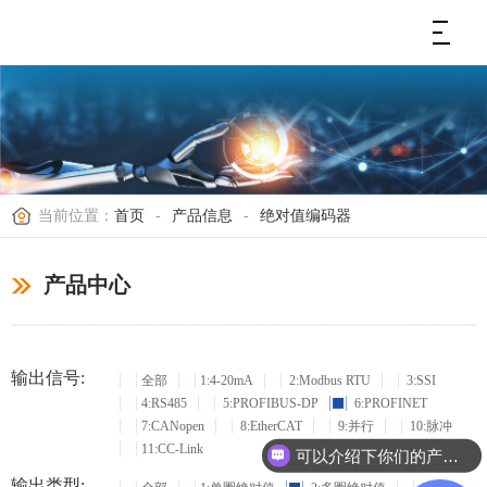
当前位置：
首页
-
产品信息
-
绝对值编码器
产品中心
输出信号:
全部
1:4-20mA
2:Modbus RTU
3:SSI
4:RS485
5:PROFIBUS-DP
6:PROFINET
7:CANopen
8:EtherCAT
9:并行
10:脉冲
11:CC-Link
可以介绍下你们的产品么？
输出类型: