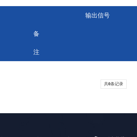
输出信号
备
注
共
0
条记录