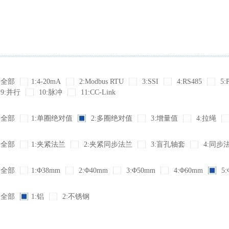
全部
1:4-20mA
2:Modbus RTU
3:SSI
4:RS485
5:
9:并行
10:脉冲
11:CC-Link
全部
1:单圈绝对值
2:多圈绝对值
3:增量值
4:拉绳
全部
1:夹紧法兰
2:夹紧同步法兰
3:盲孔轴套
4:同步
全部
1:Φ38mm
2:Φ40mm
3:Φ50mm
4:Φ60mm
5:
全部
1:铝
2:不锈钢