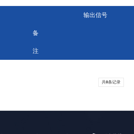
输出信号
备
注
共
0
条记录