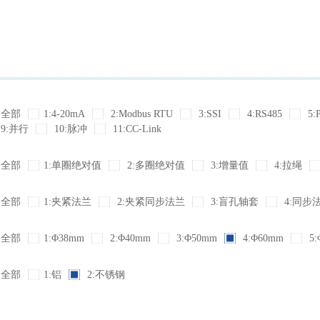
全部
1:4-20mA
2:Modbus RTU
3:SSI
4:RS485
5:
9:并行
10:脉冲
11:CC-Link
全部
1:单圈绝对值
2:多圈绝对值
3:增量值
4:拉绳
全部
1:夹紧法兰
2:夹紧同步法兰
3:盲孔轴套
4:同步
全部
1:Φ38mm
2:Φ40mm
3:Φ50mm
4:Φ60mm
5:
全部
1:铝
2:不锈钢