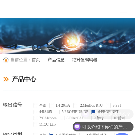
当前位置：
首页
-
产品信息
-
绝对值编码器
产品中心
输出信号:
全部
1:4-20mA
2:Modbus RTU
3:SSI
4:RS485
5:PROFIBUS-DP
6:PROFINET
现在有优惠活动么？
7:CANopen
8:EtherCAT
9:并行
10:脉冲
11:CC-Link
可以介绍下你们的产品么？
输出类型: