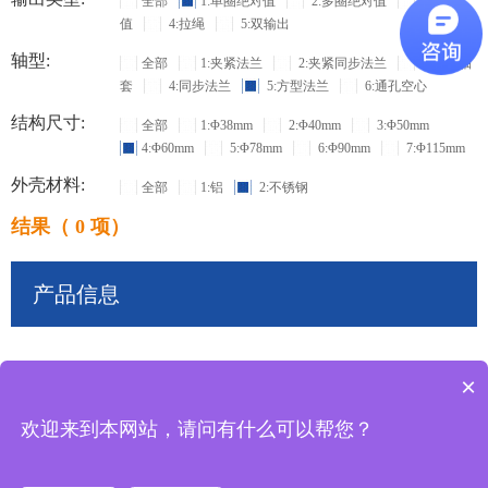
全部
1:单圈绝对值
2:多圈绝对值
3:增量
值
4:拉绳
5:双输出
轴型:
全部
1:夹紧法兰
2:夹紧同步法兰
3:盲孔轴
套
4:同步法兰
5:方型法兰
6:通孔空心
结构尺寸:
全部
1:Φ38mm
2:Φ40mm
3:Φ50mm
4:Φ60mm
5:Φ78mm
6:Φ90mm
7:Φ115mm
外壳材料:
全部
1:铝
2:不锈钢
结果（ 0 项）
产品信息
×
共
0
条记录
欢迎来到本网站，请问有什么可以帮您？