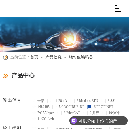
当前位置：
首页
-
产品信息
-
绝对值编码器
产品中心
输出信号:
全部
1:4-20mA
2:Modbus RTU
3:SSI
4:RS485
5:PROFIBUS-DP
6:PROFINET
7:CANopen
8:EtherCAT
9:并行
10:脉冲
11:CC-Link
可以介绍下你们的产品么？
输出类型: