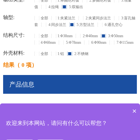
全部
1:单圈绝对值
2:多圈绝对值
3:增量
值
4:拉绳
5:双输出
轴型:
全部
1:夹紧法兰
2:夹紧同步法兰
3:盲孔轴
套
4:同步法兰
5:方型法兰
6:通孔空心
结构尺寸:
全部
1:Φ38mm
2:Φ40mm
3:Φ50mm
4:Φ60mm
5:Φ78mm
6:Φ90mm
7:Φ115mm
外壳材料:
全部
1:铝
2:不锈钢
结果（ 0 项）
产品信息
×
共
0
条记录
欢迎来到本网站，请问有什么可以帮您？