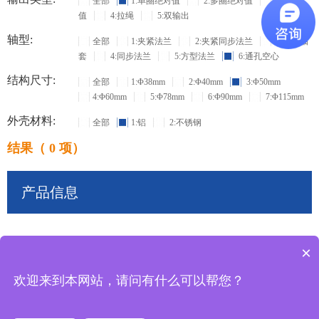
全部
1:单圈绝对值
2:多圈绝对值
3:增量
值
4:拉绳
5:双输出
轴型:
全部
1:夹紧法兰
2:夹紧同步法兰
3:盲孔轴
套
4:同步法兰
5:方型法兰
6:通孔空心
结构尺寸:
全部
1:Φ38mm
2:Φ40mm
3:Φ50mm
4:Φ60mm
5:Φ78mm
6:Φ90mm
7:Φ115mm
外壳材料:
全部
1:铝
2:不锈钢
结果（ 0 项）
产品信息
×
共
0
条记录
欢迎来到本网站，请问有什么可以帮您？