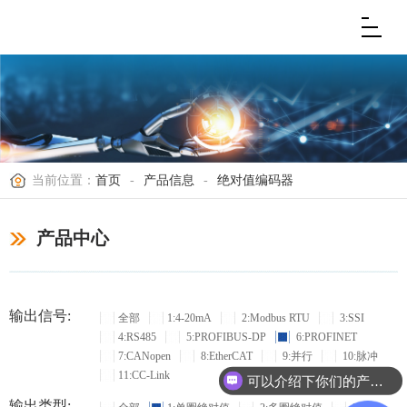
当前位置：
首页
-
产品信息
-
绝对值编码器
产品中心
输出信号:
全部
1:4-20mA
2:Modbus RTU
3:SSI
4:RS485
5:PROFIBUS-DP
6:PROFINET
7:CANopen
8:EtherCAT
9:并行
10:脉冲
11:CC-Link
可以介绍下你们的产品么？
输出类型: