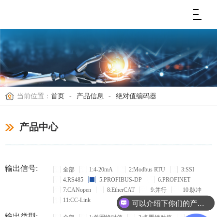
当前位置：
首页
-
产品信息
-
绝对值编码器
产品中心
输出信号:
全部
1:4-20mA
2:Modbus RTU
3:SSI
4:RS485
5:PROFIBUS-DP
6:PROFINET
7:CANopen
8:EtherCAT
9:并行
10:脉冲
11:CC-Link
可以介绍下你们的产品么？
输出类型: