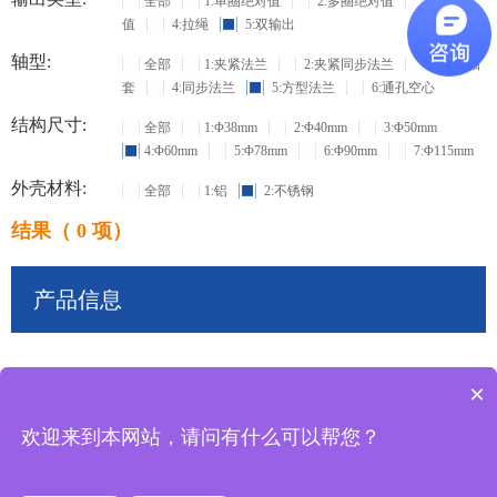
全部
1:单圈绝对值
2:多圈绝对值
3:增量
值
4:拉绳
5:双输出
轴型:
全部
1:夹紧法兰
2:夹紧同步法兰
3:盲孔轴
套
4:同步法兰
5:方型法兰
6:通孔空心
结构尺寸:
全部
1:Φ38mm
2:Φ40mm
3:Φ50mm
4:Φ60mm
5:Φ78mm
6:Φ90mm
7:Φ115mm
外壳材料:
全部
1:铝
2:不锈钢
结果（ 0 项）
产品信息
×
共
0
条记录
欢迎来到本网站，请问有什么可以帮您？