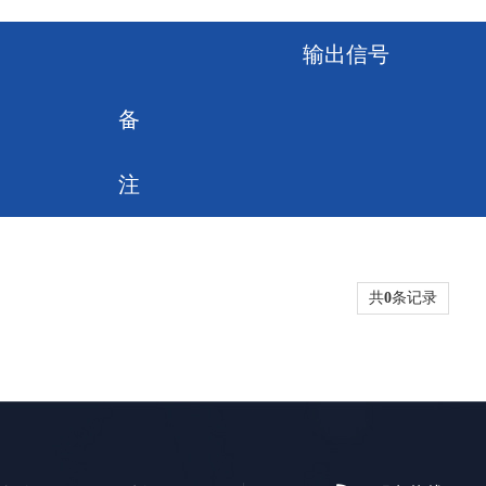
输出信号
备
注
共
0
条记录