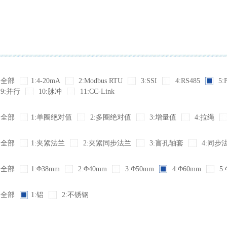
全部
1:4-20mA
2:Modbus RTU
3:SSI
4:RS485
5:
9:并行
10:脉冲
11:CC-Link
全部
1:单圈绝对值
2:多圈绝对值
3:增量值
4:拉绳
全部
1:夹紧法兰
2:夹紧同步法兰
3:盲孔轴套
4:同步
全部
1:Φ38mm
2:Φ40mm
3:Φ50mm
4:Φ60mm
5:
全部
1:铝
2:不锈钢