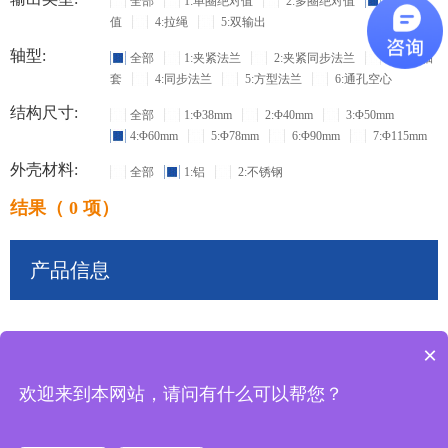
全部
1:单圈绝对值
2:多圈绝对值
3:增量
值
4:拉绳
5:双输出
轴型:
全部
1:夹紧法兰
2:夹紧同步法兰
3:盲孔轴
套
4:同步法兰
5:方型法兰
6:通孔空心
结构尺寸:
全部
1:Φ38mm
2:Φ40mm
3:Φ50mm
4:Φ60mm
5:Φ78mm
6:Φ90mm
7:Φ115mm
外壳材料:
全部
1:铝
2:不锈钢
结果（ 0 项）
产品信息
×
共
0
条记录
欢迎来到本网站，请问有什么可以帮您？