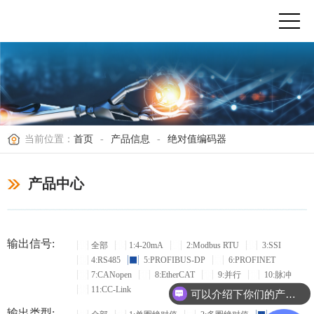
当前位置：
首页
-
产品信息
-
绝对值编码器
产品中心
输出信号:
全部
1:4-20mA
2:Modbus RTU
3:SSI
4:RS485
5:PROFIBUS-DP
6:PROFINET
7:CANopen
8:EtherCAT
9:并行
10:脉冲
11:CC-Link
可以介绍下你们的产品么？
输出类型: