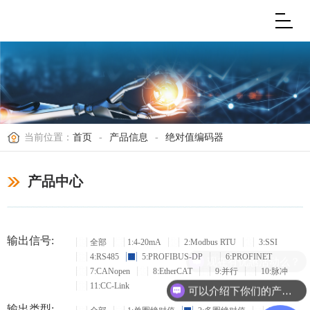
当前位置：
首页
-
产品信息
-
绝对值编码器
产品中心
输出信号:
全部
1:4-20mA
2:Modbus RTU
3:SSI
4:RS485
5:PROFIBUS-DP
6:PROFINET
现在有优惠活动么？
7:CANopen
8:EtherCAT
9:并行
10:脉冲
11:CC-Link
可以介绍下你们的产品么？
输出类型: