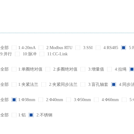
全部
1:4-20mA
2:Modbus RTU
3:SSI
4:RS485
5:
9:并行
10:脉冲
11:CC-Link
全部
1:单圈绝对值
2:多圈绝对值
3:增量值
4:拉绳
全部
1:夹紧法兰
2:夹紧同步法兰
3:盲孔轴套
4:同步
全部
1:Φ38mm
2:Φ40mm
3:Φ50mm
4:Φ60mm
5:
全部
1:铝
2:不锈钢