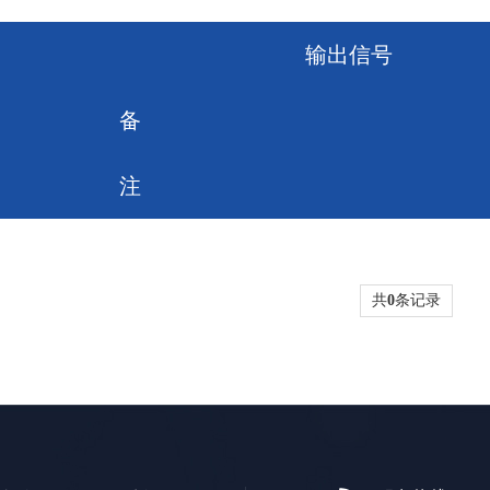
输出信号
备
注
共
0
条记录