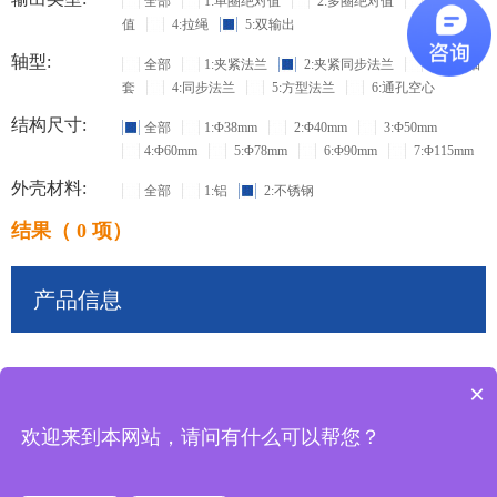
全部
1:单圈绝对值
2:多圈绝对值
3:增量
值
4:拉绳
5:双输出
轴型:
全部
1:夹紧法兰
2:夹紧同步法兰
3:盲孔轴
套
4:同步法兰
5:方型法兰
6:通孔空心
结构尺寸:
全部
1:Φ38mm
2:Φ40mm
3:Φ50mm
4:Φ60mm
5:Φ78mm
6:Φ90mm
7:Φ115mm
外壳材料:
全部
1:铝
2:不锈钢
结果（ 0 项）
产品信息
×
共
0
条记录
欢迎来到本网站，请问有什么可以帮您？