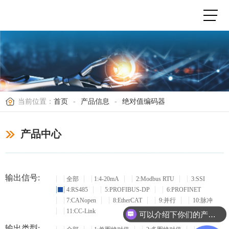
当前位置：
首页
-
产品信息
-
绝对值编码器
产品中心
输出信号:
全部
1:4-20mA
2:Modbus RTU
3:SSI
4:RS485
5:PROFIBUS-DP
6:PROFINET
7:CANopen
8:EtherCAT
9:并行
10:脉冲
11:CC-Link
可以介绍下你们的产品么？
输出类型: