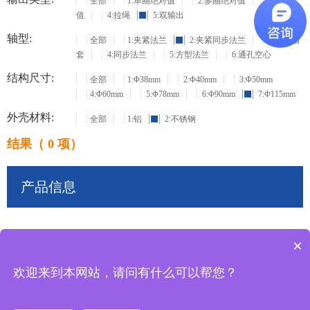
全部
1:单圈绝对值
2:多圈绝对值
3:增量
值
4:拉绳
5:双输出
轴型:
全部
1:夹紧法兰
2:夹紧同步法兰
3:盲孔轴
套
4:同步法兰
5:方型法兰
6:通孔空心
结构尺寸:
全部
1:Φ38mm
2:Φ40mm
3:Φ50mm
4:Φ60mm
5:Φ78mm
6:Φ90mm
7:Φ115mm
外壳材料:
全部
1:铝
2:不锈钢
结果（ 0 项）
产品信息
×
共
0
条记录
欢迎来到本网站，请问有什么可以帮您？