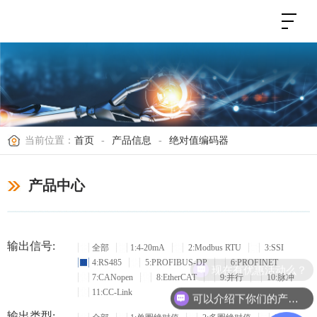
当前位置：
首页
-
产品信息
-
绝对值编码器
产品中心
输出信号:
全部
1:4-20mA
2:Modbus RTU
3:SSI
4:RS485
5:PROFIBUS-DP
6:PROFINET
现在有优惠活动么？
7:CANopen
8:EtherCAT
9:并行
10:脉冲
11:CC-Link
可以介绍下你们的产品么？
输出类型: