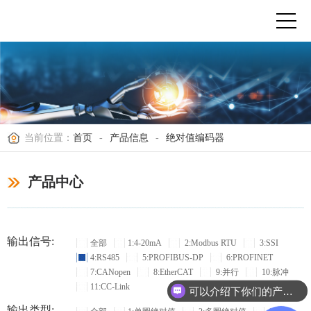
当前位置：
首页
-
产品信息
-
绝对值编码器
产品中心
输出信号:
全部
1:4-20mA
2:Modbus RTU
3:SSI
4:RS485
5:PROFIBUS-DP
6:PROFINET
7:CANopen
8:EtherCAT
9:并行
10:脉冲
11:CC-Link
可以介绍下你们的产品么？
输出类型: