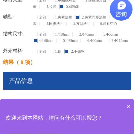
全部
1:单圈绝对值
2:多圈绝对值
3:增量
值
4:拉绳
5:双输出
轴型:
全部
1:夹紧法兰
2:夹紧同步法兰
3:盲孔轴
套
4:同步法兰
5:方型法兰
6:通孔空心
结构尺寸:
全部
1:Φ38mm
2:Φ40mm
3:Φ50mm
4:Φ60mm
5:Φ78mm
6:Φ90mm
7:Φ115mm
外壳材料:
全部
1:铝
2:不锈钢
结果（ 0 项）
产品信息
×
共
0
条记录
欢迎来到本网站，请问有什么可以帮您？