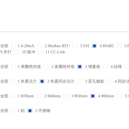
全部
1:4-20mA
2:Modbus RTU
3:SSI
4:RS485
5:
9:并行
10:脉冲
11:CC-Link
全部
1:单圈绝对值
2:多圈绝对值
3:增量值
4:拉绳
全部
1:夹紧法兰
2:夹紧同步法兰
3:盲孔轴套
4:同步
全部
1:Φ38mm
2:Φ40mm
3:Φ50mm
4:Φ60mm
5:
全部
1:铝
2:不锈钢