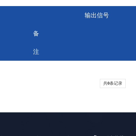
输出信号
备
注
共
0
条记录