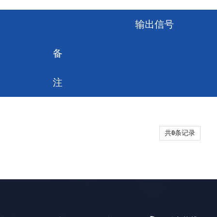
输出信号
备
注
共
0
条记录