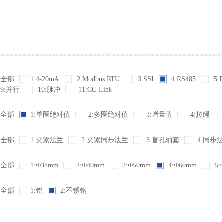
全部
1:4-20mA
2:Modbus RTU
3:SSI
4:RS485
5:
9:并行
10:脉冲
11:CC-Link
全部
1:单圈绝对值
2:多圈绝对值
3:增量值
4:拉绳
全部
1:夹紧法兰
2:夹紧同步法兰
3:盲孔轴套
4:同步
全部
1:Φ38mm
2:Φ40mm
3:Φ50mm
4:Φ60mm
5:
全部
1:铝
2:不锈钢