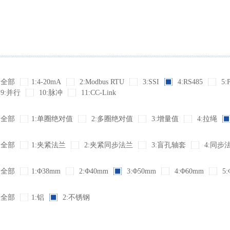
全部
1:4-20mA
2:Modbus RTU
3:SSI
4:RS485
5:
9:并行
10:脉冲
11:CC-Link
全部
1:单圈绝对值
2:多圈绝对值
3:增量值
4:拉绳
全部
1:夹紧法兰
2:夹紧同步法兰
3:盲孔轴套
4:同步
全部
1:Φ38mm
2:Φ40mm
3:Φ50mm
4:Φ60mm
5:
全部
1:铝
2:不锈钢