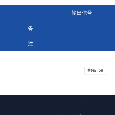
输出信号
备
注
共
0
条记录