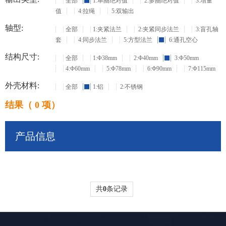
全部
1:单圈绝对值
2:多圈绝对值
3:增量
值
4:拉绳
5:双输出
轴型:
全部
1:夹紧法兰
2:夹紧同步法兰
3:盲孔轴
套
4:同步法兰
5:方型法兰
6:通孔空心
结构尺寸:
全部
1:Φ38mm
2:Φ40mm
3:Φ50mm
4:Φ60mm
5:Φ78mm
6:Φ90mm
7:Φ115mm
外壳材料:
全部
1:铝
2:不锈钢
结果（ 0 项）
产品信息
共
0
条记录