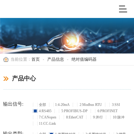
当前位置：
首页
-
产品信息
-
绝对值编码器
产品中心
输出信号:
全部
1:4-20mA
2:Modbus RTU
3:SSI
4:RS485
5:PROFIBUS-DP
6:PROFINET
7:CANopen
8:EtherCAT
9:并行
10:脉冲
11:CC-Link
输出类型: