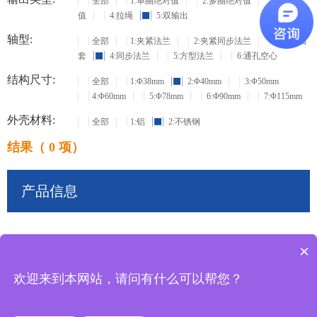
全部
1:单圈绝对值
2:多圈绝对值
3:增量
值
4:拉绳
5:双输出
轴型:
全部
1:夹紧法兰
2:夹紧同步法兰
3:盲孔轴
套
4:同步法兰
5:方型法兰
6:通孔空心
结构尺寸:
全部
1:Φ38mm
2:Φ40mm
3:Φ50mm
4:Φ60mm
5:Φ78mm
6:Φ90mm
7:Φ115mm
外壳材料:
全部
1:铝
2:不锈钢
结果（ 0 项）
产品信息
×
共
0
条记录
欢迎来到本网站，请问有什么可以帮您？