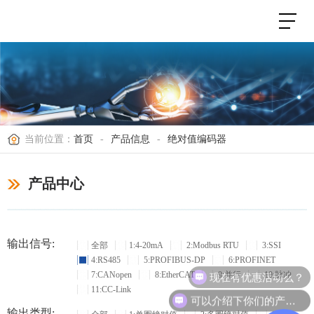
当前位置：
首页
-
产品信息
-
绝对值编码器
产品中心
输出信号:
全部
1:4-20mA
2:Modbus RTU
3:SSI
4:RS485
5:PROFIBUS-DP
6:PROFINET
现在有优惠活动么？
7:CANopen
8:EtherCAT
9:并行
10:脉冲
11:CC-Link
可以介绍下你们的产品么？
输出类型: