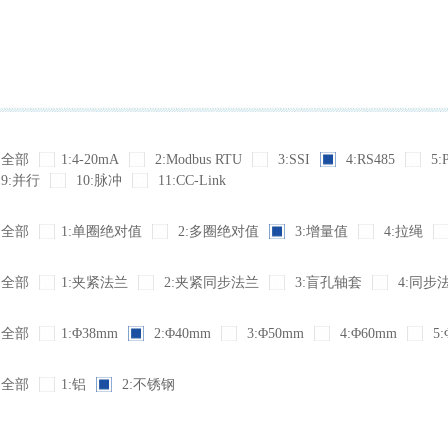
全部
1:4-20mA
2:Modbus RTU
3:SSI
4:RS485
5:
9:并行
10:脉冲
11:CC-Link
全部
1:单圈绝对值
2:多圈绝对值
3:增量值
4:拉绳
全部
1:夹紧法兰
2:夹紧同步法兰
3:盲孔轴套
4:同步
全部
1:Φ38mm
2:Φ40mm
3:Φ50mm
4:Φ60mm
5:
全部
1:铝
2:不锈钢