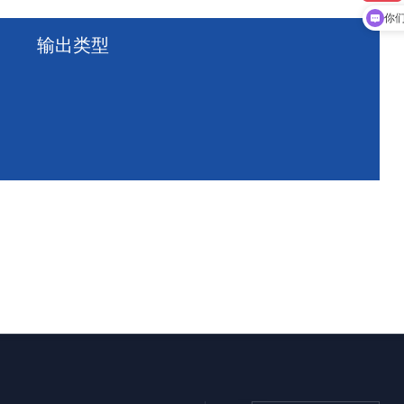
现
你
输出类型