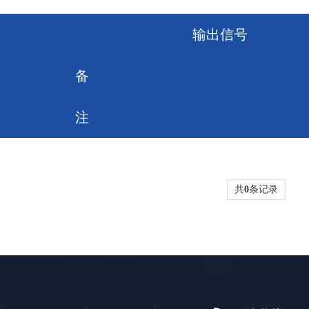
输出信号
备
注
共
0
条记录