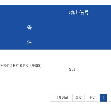
输出信号
备
注
MS412 RE10 PB（9460）
SSI
共
1
条记录
首页
上页
1