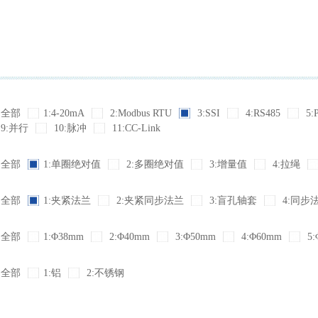
全部
1:4-20mA
2:Modbus RTU
3:SSI
4:RS485
5:
9:并行
10:脉冲
11:CC-Link
全部
1:单圈绝对值
2:多圈绝对值
3:增量值
4:拉绳
全部
1:夹紧法兰
2:夹紧同步法兰
3:盲孔轴套
4:同步
全部
1:Φ38mm
2:Φ40mm
3:Φ50mm
4:Φ60mm
5:
全部
1:铝
2:不锈钢