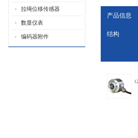
拉绳位移传感器
产品信息
数显仪表
结构
编码器附件
G
夹紧法兰,
Φ60mm