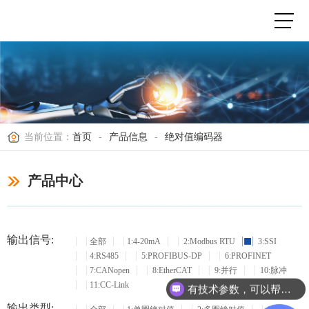
当前位置：
首页
-
产品信息
-
绝对值编码器
产品中心
输出信号:
全部
1:4-20mA
2:Modbus RTU
3:SSI
4:RS485
5:PROFIBUS-DP
6:PROFINET
7:CANopen
8:EtherCAT
9:并行
10:脉冲
11:CC-Link
有技术参数，可以帮忙选型吗？
输出类型: