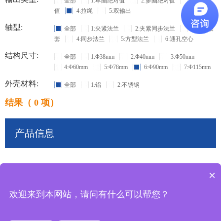
全部
1:单圈绝对值
2:多圈绝对值
3:增量
值
4:拉绳
5:双输出
轴型:
全部
1:夹紧法兰
2:夹紧同步法兰
3:盲孔轴
套
4:同步法兰
5:方型法兰
6:通孔空心
结构尺寸:
全部
1:Φ38mm
2:Φ40mm
3:Φ50mm
4:Φ60mm
5:Φ78mm
6:Φ90mm
7:Φ115mm
外壳材料:
全部
1:铝
2:不锈钢
结果（ 0 项）
产品信息
×
共
0
条记录
欢迎来到本网站，请问有什么可以帮您？