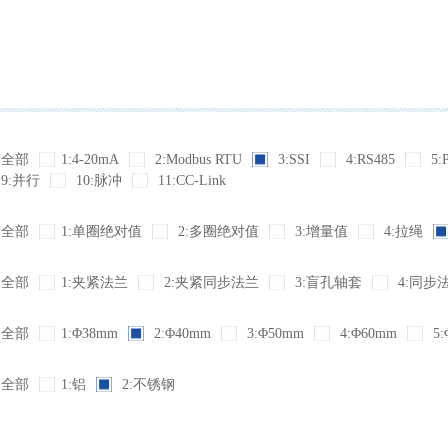
全部
1:4-20mA
2:Modbus RTU
3:SSI
4:RS485
5:
9:并行
10:脉冲
11:CC-Link
全部
1:单圈绝对值
2:多圈绝对值
3:增量值
4:拉绳
全部
1:夹紧法兰
2:夹紧同步法兰
3:盲孔轴套
4:同步
全部
1:Φ38mm
2:Φ40mm
3:Φ50mm
4:Φ60mm
5:
全部
1:铝
2:不锈钢