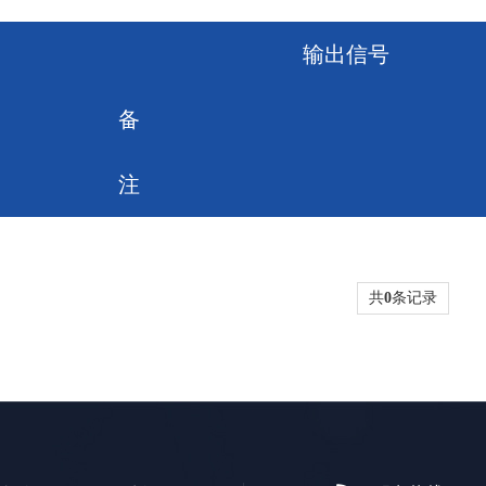
输出信号
备
注
共
0
条记录