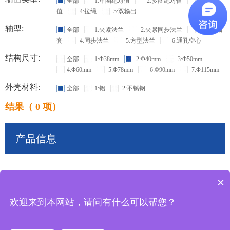
全部
1:单圈绝对值
2:多圈绝对值
3:增量
值
4:拉绳
5:双输出
轴型:
全部
1:夹紧法兰
2:夹紧同步法兰
3:盲孔轴
套
4:同步法兰
5:方型法兰
6:通孔空心
结构尺寸:
全部
1:Φ38mm
2:Φ40mm
3:Φ50mm
4:Φ60mm
5:Φ78mm
6:Φ90mm
7:Φ115mm
外壳材料:
全部
1:铝
2:不锈钢
结果（ 0 项）
产品信息
×
共
0
条记录
欢迎来到本网站，请问有什么可以帮您？