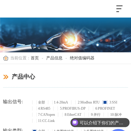
当前位置：
首页
-
产品信息
-
绝对值编码器
产品中心
输出信号:
全部
1:4-20mA
2:Modbus RTU
3:SSI
4:RS485
5:PROFIBUS-DP
6:PROFINET
7:CANopen
8:EtherCAT
9:并行
10:脉冲
11:CC-Link
可以介绍下你们的产品么？
输出类型: