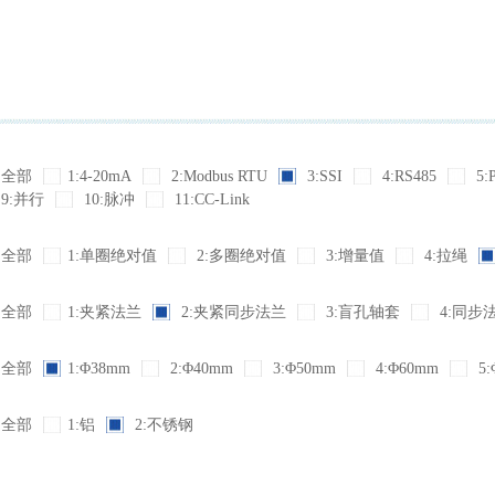
全部
1:4-20mA
2:Modbus RTU
3:SSI
4:RS485
5:
9:并行
10:脉冲
11:CC-Link
全部
1:单圈绝对值
2:多圈绝对值
3:增量值
4:拉绳
全部
1:夹紧法兰
2:夹紧同步法兰
3:盲孔轴套
4:同步
全部
1:Φ38mm
2:Φ40mm
3:Φ50mm
4:Φ60mm
5:
全部
1:铝
2:不锈钢