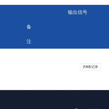
输出信号
备
注
共
0
条记录