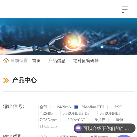
当前位置：
首页
-
产品信息
-
绝对值编码器
产品中心
输出信号:
全部
1:4-20mA
2:Modbus RTU
3:SSI
4:RS485
5:PROFIBUS-DP
6:PROFINET
7:CANopen
8:EtherCAT
9:并行
10:脉冲
11:CC-Link
可以介绍下你们的产品么？
输出类型: