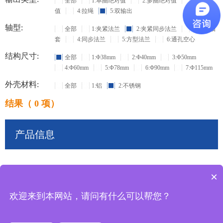
全部
1:单圈绝对值
2:多圈绝对值
3:增量
值
4:拉绳
5:双输出
轴型:
全部
1:夹紧法兰
2:夹紧同步法兰
3:盲孔轴
套
4:同步法兰
5:方型法兰
6:通孔空心
结构尺寸:
全部
1:Φ38mm
2:Φ40mm
3:Φ50mm
4:Φ60mm
5:Φ78mm
6:Φ90mm
7:Φ115mm
外壳材料:
全部
1:铝
2:不锈钢
结果（ 0 项）
产品信息
×
共
0
条记录
欢迎来到本网站，请问有什么可以帮您？