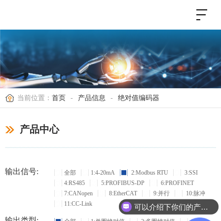
当前位置：
首页
-
产品信息
-
绝对值编码器
产品中心
输出信号:
全部
1:4-20mA
2:Modbus RTU
3:SSI
4:RS485
5:PROFIBUS-DP
6:PROFINET
7:CANopen
8:EtherCAT
9:并行
10:脉冲
11:CC-Link
可以介绍下你们的产品么？
输出类型: