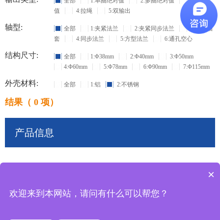
全部
1:单圈绝对值
2:多圈绝对值
3:增量
值
4:拉绳
5:双输出
轴型:
全部
1:夹紧法兰
2:夹紧同步法兰
3:盲孔轴
套
4:同步法兰
5:方型法兰
6:通孔空心
结构尺寸:
全部
1:Φ38mm
2:Φ40mm
3:Φ50mm
4:Φ60mm
5:Φ78mm
6:Φ90mm
7:Φ115mm
外壳材料:
全部
1:铝
2:不锈钢
结果（ 0 项）
产品信息
×
共
0
条记录
欢迎来到本网站，请问有什么可以帮您？