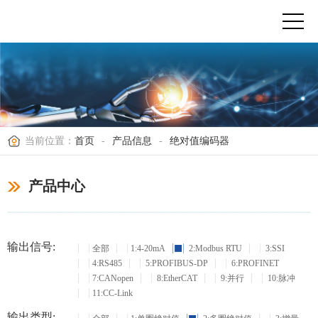
当前位置：
首页
-
产品信息
-
绝对值编码器
产品中心
输出信号:
全部
1:4-20mA
2:Modbus RTU
3:SSI
4:RS485
5:PROFIBUS-DP
6:PROFINET
7:CANopen
8:EtherCAT
9:并行
10:脉冲
11:CC-Link
输出类型: