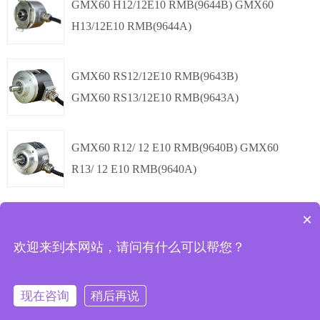
多圈绝对值
modbus RTU
GMX60 H12/12E10 RMB(9644B) GMX60
H13/12E10 RMB(9644A)
,
Φ60mm
多圈绝对值
modbus RTU
GMX60 RS12/12E10 RMB(9643B)
GMX60 RS13/12E10 RMB(9643A)
盲孔轴套,
Φ60mm
多圈绝对值
modbus RTU
GMX60 R12/ 12 E10 RMB(9640B) GMX60
R13/ 12 E10 RMB(9640A)
夹紧同步法兰,
Φ60mm
多圈绝对值
modbus RTU
×
共
4
条记录
首页
上页
1
下页
尾页
欢迎来到本网站，请问有什么可以帮您？
夹紧法兰,
Φ60mm
现在咨询
稍后再说
Copyright © 上海精浦机电有限公司
备案号：沪ICP备11022285号-1