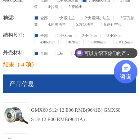
全部
1:单圈绝对值
2:多圈绝对值
3:增量
值
4:拉绳
5:双输出
轴型:
全部
1:夹紧法兰
2:夹紧同步法兰
3:盲孔轴
套
4:同步法兰
5:方型法兰
6:通孔空心
结构尺寸:
全部
1:Φ38mm
2:Φ40mm
3:Φ50mm
4:Φ60mm
5:Φ78mm
6:Φ90mm
7:Φ115mm
外壳材料:
可以介绍下你们的产品么？
全部
1:铝
2:不锈钢
结果（ 4 项）
产品信息
GMX60 S12/ 12 E06 RMB(9641B) GMX60
S13/ 12 E06 RMB(9641A)