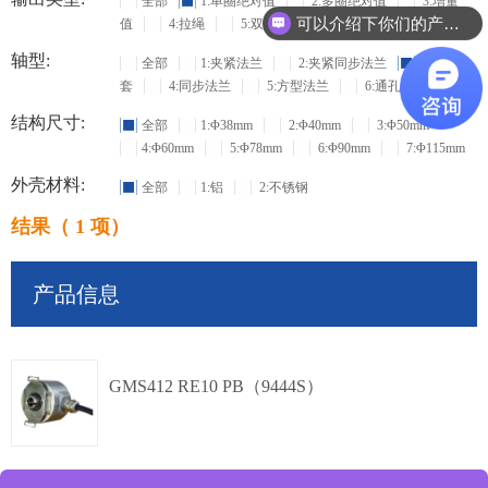
全部
1:单圈绝对值
2:多圈绝对值
3:增量
可以介绍下你们的产品么？
值
4:拉绳
5:双输出
轴型:
全部
1:夹紧法兰
2:夹紧同步法兰
3:盲孔轴
套
4:同步法兰
5:方型法兰
6:通孔空心
结构尺寸:
全部
1:Φ38mm
2:Φ40mm
3:Φ50mm
4:Φ60mm
5:Φ78mm
6:Φ90mm
7:Φ115mm
外壳材料:
全部
1:铝
2:不锈钢
结果（ 1 项）
产品信息
GMS412 RE10 PB（9444S）