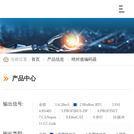
当前位置：
首页
-
产品信息
-
绝对值编码器
产品中心
输出信号:
全部
1:4-20mA
2:Modbus RTU
3:SSI
4:RS485
5:PROFIBUS-DP
6:PROFINET
7:CANopen
8:EtherCAT
9:并行
10:脉冲
11:CC-Link
现在有优惠活动么？
输出类型: