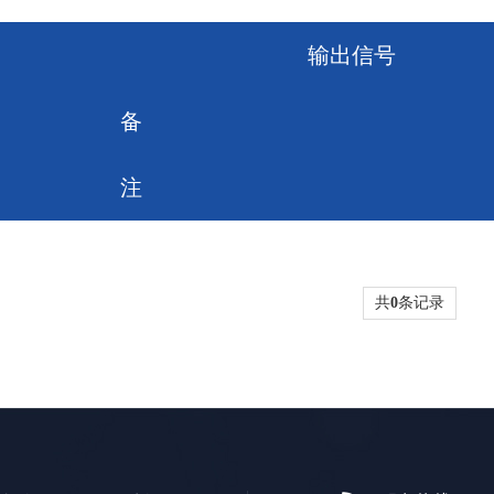
输出信号
备
注
共
0
条记录