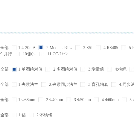
全部
1:4-20mA
2:Modbus RTU
3:SSI
4:RS485
5:
9:并行
10:脉冲
11:CC-Link
全部
1:单圈绝对值
2:多圈绝对值
3:增量值
4:拉绳
全部
1:夹紧法兰
2:夹紧同步法兰
3:盲孔轴套
4:同步
全部
1:Φ38mm
2:Φ40mm
3:Φ50mm
4:Φ60mm
5:
全部
1:铝
2:不锈钢