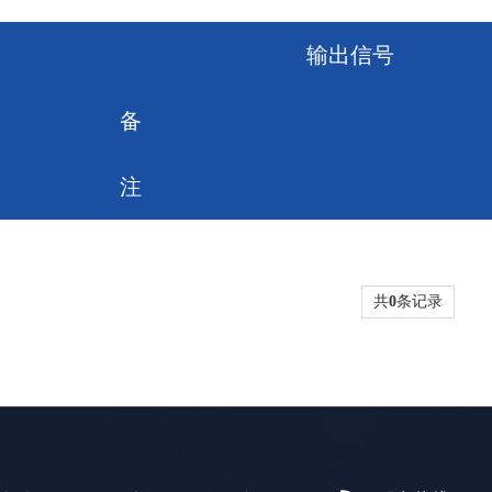
输出信号
备
注
共
0
条记录