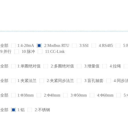
全部
1:4-20mA
2:Modbus RTU
3:SSI
4:RS485
5:
9:并行
10:脉冲
11:CC-Link
全部
1:单圈绝对值
2:多圈绝对值
3:增量值
4:拉绳
全部
1:夹紧法兰
2:夹紧同步法兰
3:盲孔轴套
4:同步
全部
1:Φ38mm
2:Φ40mm
3:Φ50mm
4:Φ60mm
5:
全部
1:铝
2:不锈钢