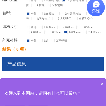
全部
1:单圈绝对值
2:多圈绝对值
3:增量
值
4:拉绳
5:双输出
轴型:
全部
1:夹紧法兰
2:夹紧同步法兰
3:盲孔轴
套
4:同步法兰
5:方型法兰
6:通孔空心
结构尺寸:
全部
1:Φ38mm
2:Φ40mm
3:Φ50mm
4:Φ60mm
5:Φ78mm
6:Φ90mm
7:Φ115mm
外壳材料:
全部
1:铝
2:不锈钢
结果（ 0 项）
产品信息
×
共
0
条记录
欢迎来到本网站，请问有什么可以帮您？