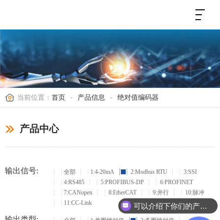
当前位置：
首页
-
产品信息
-
绝对值编码器
产品中心
输出信号:
全部
1:4-20mA
2:Modbus RTU
3:SSI
4:RS485
5:PROFIBUS-DP
6:PROFINET
7:CANopen
8:EtherCAT
9:并行
10:脉冲
11:CC-Link
可以介绍下你们的产品么？
输出类型: