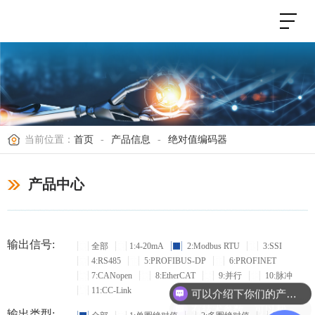
当前位置：
首页
-
产品信息
-
绝对值编码器
产品中心
输出信号:
全部
1:4-20mA
2:Modbus RTU
3:SSI
4:RS485
5:PROFIBUS-DP
6:PROFINET
7:CANopen
8:EtherCAT
9:并行
10:脉冲
可以介绍下你们的产品么？
11:CC-Link
有技术参数，可以帮忙选型吗？
输出类型: