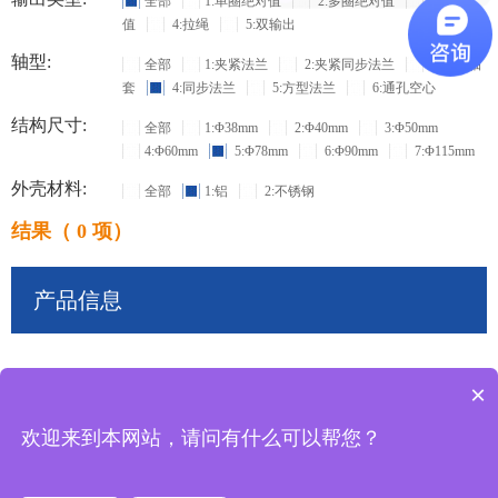
全部
1:单圈绝对值
2:多圈绝对值
3:增量
值
4:拉绳
5:双输出
轴型:
全部
1:夹紧法兰
2:夹紧同步法兰
3:盲孔轴
套
4:同步法兰
5:方型法兰
6:通孔空心
结构尺寸:
全部
1:Φ38mm
2:Φ40mm
3:Φ50mm
4:Φ60mm
5:Φ78mm
6:Φ90mm
7:Φ115mm
外壳材料:
全部
1:铝
2:不锈钢
结果（ 0 项）
产品信息
×
共
0
条记录
欢迎来到本网站，请问有什么可以帮您？