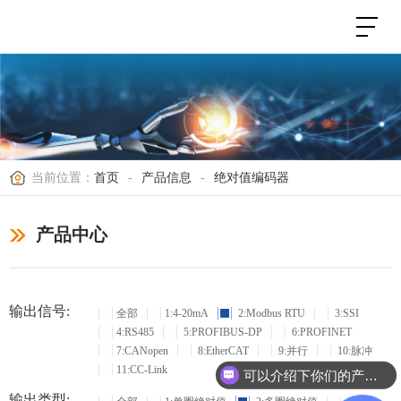
当前位置：
首页
-
产品信息
-
绝对值编码器
产品中心
输出信号:
全部
1:4-20mA
2:Modbus RTU
3:SSI
4:RS485
5:PROFIBUS-DP
6:PROFINET
7:CANopen
8:EtherCAT
9:并行
10:脉冲
11:CC-Link
可以介绍下你们的产品么？
输出类型: