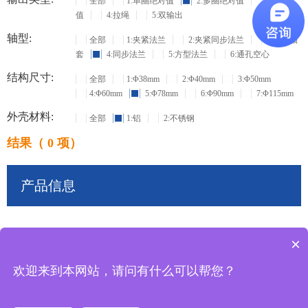
全部
1:单圈绝对值
2:多圈绝对值
3:增量
值
4:拉绳
5:双输出
轴型:
全部
1:夹紧法兰
2:夹紧同步法兰
3:盲孔轴
套
4:同步法兰
5:方型法兰
6:通孔空心
结构尺寸:
全部
1:Φ38mm
2:Φ40mm
3:Φ50mm
4:Φ60mm
5:Φ78mm
6:Φ90mm
7:Φ115mm
外壳材料:
全部
1:铝
2:不锈钢
结果（ 0 项）
产品信息
×
共
0
条记录
欢迎来到本网站，请问有什么可以帮您？