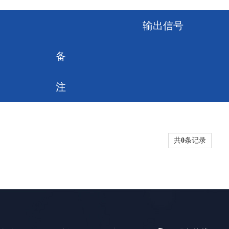
输出信号
备
注
共
0
条记录