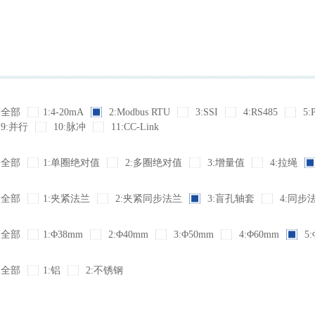
全部
1:4-20mA
2:Modbus RTU
3:SSI
4:RS485
5:
9:并行
10:脉冲
11:CC-Link
全部
1:单圈绝对值
2:多圈绝对值
3:增量值
4:拉绳
全部
1:夹紧法兰
2:夹紧同步法兰
3:盲孔轴套
4:同步
全部
1:Φ38mm
2:Φ40mm
3:Φ50mm
4:Φ60mm
5:
全部
1:铝
2:不锈钢