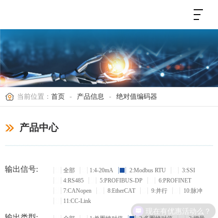
当前位置：
首页
-
产品信息
-
绝对值编码器
产品中心
输出信号:
全部
1:4-20mA
2:Modbus RTU
3:SSI
4:RS485
5:PROFIBUS-DP
6:PROFINET
7:CANopen
8:EtherCAT
9:并行
10:脉冲
11:CC-Link
现在有优惠活动么？
输出类型: