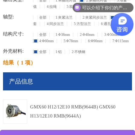
全部
1:单圈绝对值
2:多圈绝对值
3:增量
可以介绍下你们的产品么？
值
4:拉绳
5:双输出
轴型:
全部
1:夹紧法兰
2:夹紧同步法兰
3:盲孔轴
套
4:同步法兰
5:方型法兰
6:通孔空心
结构尺寸:
全部
1:Φ38mm
2:Φ40mm
3:Φ50mm
4:Φ60mm
5:Φ78mm
6:Φ90mm
7:Φ115mm
外壳材料:
全部
1:铝
2:不锈钢
结果（ 1 项）
产品信息
GMX60 H12/12E10 RMB(9644B) GMX60
H13/12E10 RMB(9644A)