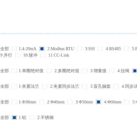
全部
1:4-20mA
2:Modbus RTU
3:SSI
4:RS485
5:
9:并行
10:脉冲
11:CC-Link
全部
1:单圈绝对值
2:多圈绝对值
3:增量值
4:拉绳
全部
1:夹紧法兰
2:夹紧同步法兰
3:盲孔轴套
4:同步
全部
1:Φ38mm
2:Φ40mm
3:Φ50mm
4:Φ60mm
5:
全部
1:铝
2:不锈钢