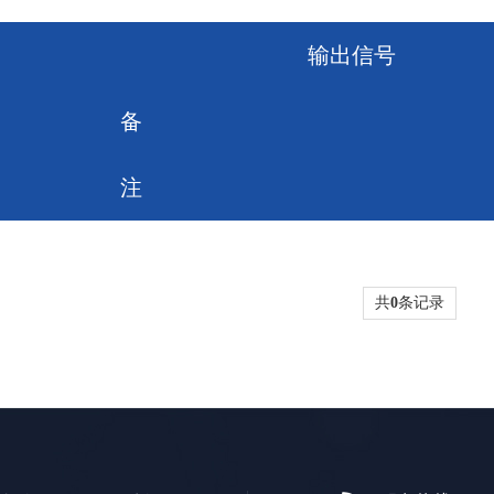
输出信号
备
注
共
0
条记录