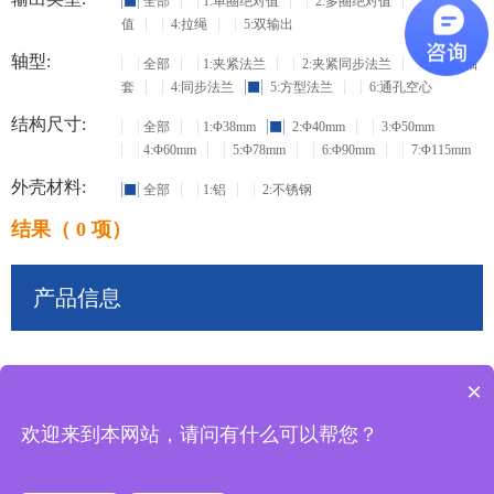
全部
1:单圈绝对值
2:多圈绝对值
3:增量
值
4:拉绳
5:双输出
轴型:
全部
1:夹紧法兰
2:夹紧同步法兰
3:盲孔轴
套
4:同步法兰
5:方型法兰
6:通孔空心
结构尺寸:
全部
1:Φ38mm
2:Φ40mm
3:Φ50mm
4:Φ60mm
5:Φ78mm
6:Φ90mm
7:Φ115mm
外壳材料:
全部
1:铝
2:不锈钢
结果（ 0 项）
产品信息
×
共
0
条记录
欢迎来到本网站，请问有什么可以帮您？