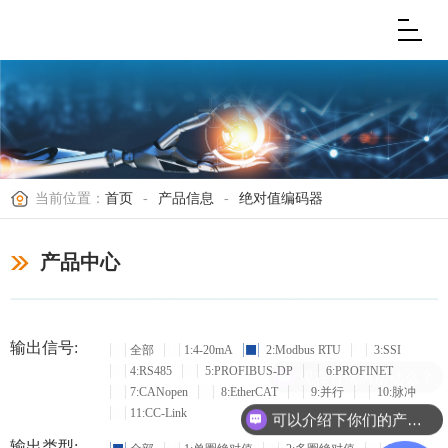
当前位置：
首页
-
产品信息
-
绝对值编码器
产品中心
输出信号:
全部
1:4-20mA
2:Modbus RTU
3:SSI
4:RS485
5:PROFIBUS-DP
6:PROFINET
现在有优惠活动么？
7:CANopen
8:EtherCAT
9:并行
10:脉冲
11:CC-Link
可以介绍下你们的产品么？
输出类型: