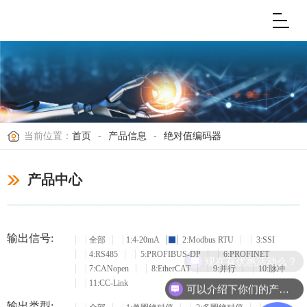
当前位置：
首页
-
产品信息
-
绝对值编码器
产品中心
输出信号:
全部
1:4-20mA
2:Modbus RTU
3:SSI
4:RS485
5:PROFIBUS-DP
6:PROFINET
现在有优惠活动么？
7:CANopen
8:EtherCAT
9:并行
10:脉冲
11:CC-Link
可以介绍下你们的产品么？
输出类型: