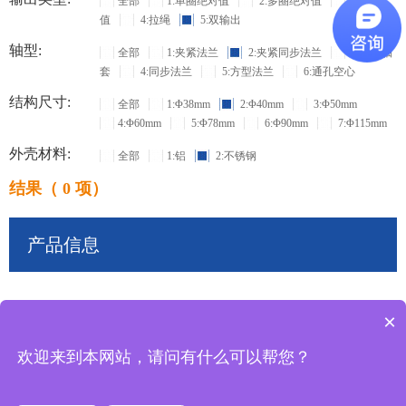
全部
1:单圈绝对值
2:多圈绝对值
3:增量
值
4:拉绳
5:双输出
轴型:
全部
1:夹紧法兰
2:夹紧同步法兰
3:盲孔轴
套
4:同步法兰
5:方型法兰
6:通孔空心
结构尺寸:
全部
1:Φ38mm
2:Φ40mm
3:Φ50mm
4:Φ60mm
5:Φ78mm
6:Φ90mm
7:Φ115mm
外壳材料:
全部
1:铝
2:不锈钢
结果（ 0 项）
产品信息
×
共
0
条记录
欢迎来到本网站，请问有什么可以帮您？