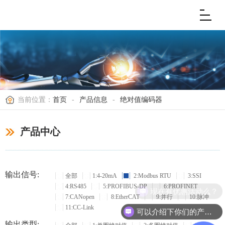
当前位置：
首页
-
产品信息
-
绝对值编码器
产品中心
输出信号:
全部
1:4-20mA
2:Modbus RTU
3:SSI
4:RS485
5:PROFIBUS-DP
6:PROFINET
现在有优惠活动么？
7:CANopen
8:EtherCAT
9:并行
10:脉冲
11:CC-Link
可以介绍下你们的产品么？
输出类型: