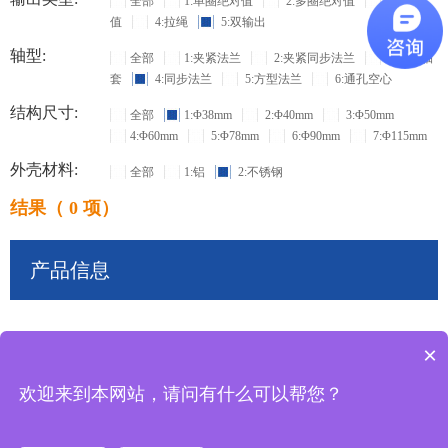
全部
1:单圈绝对值
2:多圈绝对值
3:增量
值
4:拉绳
5:双输出
轴型:
全部
1:夹紧法兰
2:夹紧同步法兰
3:盲孔轴
套
4:同步法兰
5:方型法兰
6:通孔空心
结构尺寸:
全部
1:Φ38mm
2:Φ40mm
3:Φ50mm
4:Φ60mm
5:Φ78mm
6:Φ90mm
7:Φ115mm
外壳材料:
全部
1:铝
2:不锈钢
结果（ 0 项）
产品信息
×
共
0
条记录
欢迎来到本网站，请问有什么可以帮您？