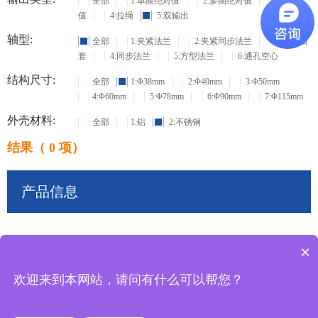
全部
1:单圈绝对值
2:多圈绝对值
3:增量
值
4:拉绳
5:双输出
轴型:
全部
1:夹紧法兰
2:夹紧同步法兰
3:盲孔轴
套
4:同步法兰
5:方型法兰
6:通孔空心
结构尺寸:
全部
1:Φ38mm
2:Φ40mm
3:Φ50mm
4:Φ60mm
5:Φ78mm
6:Φ90mm
7:Φ115mm
外壳材料:
全部
1:铝
2:不锈钢
结果（ 0 项）
产品信息
×
共
0
条记录
欢迎来到本网站，请问有什么可以帮您？