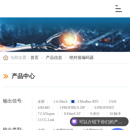
当前位置：
首页
-
产品信息
-
绝对值编码器
产品中心
输出信号:
全部
1:4-20mA
2:Modbus RTU
3:SSI
4:RS485
5:PROFIBUS-DP
6:PROFINET
7:CANopen
8:EtherCAT
9:并行
10:脉冲
11:CC-Link
可以介绍下你们的产品么？
输出类型: