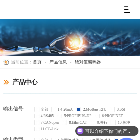
当前位置：
首页
-
产品信息
-
绝对值编码器
产品中心
输出信号:
全部
1:4-20mA
2:Modbus RTU
3:SSI
4:RS485
5:PROFIBUS-DP
6:PROFINET
7:CANopen
8:EtherCAT
9:并行
10:脉冲
11:CC-Link
可以介绍下你们的产品么？
输出类型: