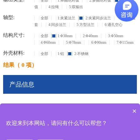
全部
1:单圈绝对值
2:多圈绝对值
3:增量
值
4:拉绳
5:双输出
轴型:
全部
1:夹紧法兰
2:夹紧同步法兰
3:盲孔轴
套
4:同步法兰
5:方型法兰
6:通孔空心
结构尺寸:
全部
1:Φ38mm
2:Φ40mm
3:Φ50mm
4:Φ60mm
5:Φ78mm
6:Φ90mm
7:Φ115mm
外壳材料:
全部
1:铝
2:不锈钢
结果（ 0 项）
产品信息
×
共
0
条记录
欢迎来到本网站，请问有什么可以帮您？