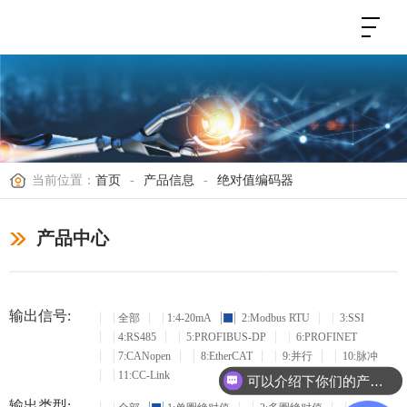
当前位置：
首页
-
产品信息
-
绝对值编码器
产品中心
输出信号:
全部
1:4-20mA
2:Modbus RTU
3:SSI
4:RS485
5:PROFIBUS-DP
6:PROFINET
7:CANopen
8:EtherCAT
9:并行
10:脉冲
11:CC-Link
可以介绍下你们的产品么？
输出类型: