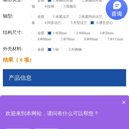
全部
1:单圈绝对值
2:多圈绝对值
3:增量
值
4:拉绳
5:双输出
轴型:
全部
1:夹紧法兰
2:夹紧同步法兰
3:盲孔轴
套
4:同步法兰
5:方型法兰
6:通孔空心
结构尺寸:
全部
1:Φ38mm
2:Φ40mm
3:Φ50mm
4:Φ60mm
5:Φ78mm
6:Φ90mm
7:Φ115mm
外壳材料:
全部
1:铝
2:不锈钢
结果（ 0 项）
产品信息
×
共
0
条记录
欢迎来到本网站，请问有什么可以帮您？