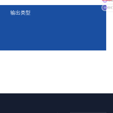
现
你
输出类型