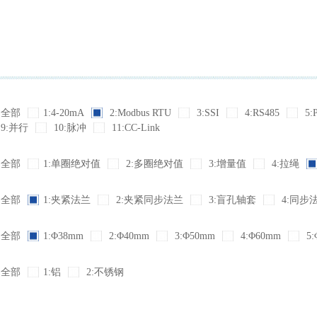
全部
1:4-20mA
2:Modbus RTU
3:SSI
4:RS485
5:
9:并行
10:脉冲
11:CC-Link
全部
1:单圈绝对值
2:多圈绝对值
3:增量值
4:拉绳
全部
1:夹紧法兰
2:夹紧同步法兰
3:盲孔轴套
4:同步
全部
1:Φ38mm
2:Φ40mm
3:Φ50mm
4:Φ60mm
5:
全部
1:铝
2:不锈钢