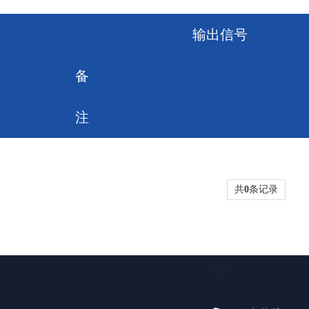
输出信号
备
注
共
0
条记录