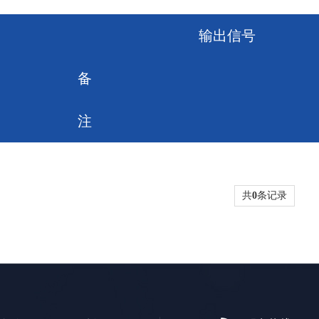
输出信号
备
注
共
0
条记录