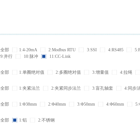
全部
1:4-20mA
2:Modbus RTU
3:SSI
4:RS485
5:
9:并行
10:脉冲
11:CC-Link
全部
1:单圈绝对值
2:多圈绝对值
3:增量值
4:拉绳
全部
1:夹紧法兰
2:夹紧同步法兰
3:盲孔轴套
4:同步
全部
1:Φ38mm
2:Φ40mm
3:Φ50mm
4:Φ60mm
5:
全部
1:铝
2:不锈钢